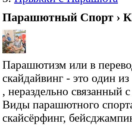
Парашютный Спорт › К
Парашютизм или в перевод
скайдайвинг - это один и
, нераздельно связанный 
Виды парашютного спорта
скайсёрфинг, бейсджампин