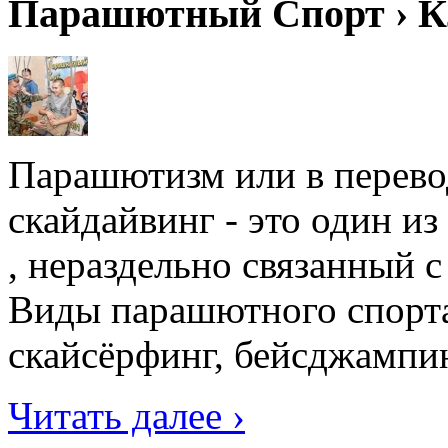
Парашютный Спорт › К
Парашютизм или в перевод
скайдайвинг - это один и
, нераздельно связанный 
Виды парашютного спорта
скайсёрфинг, бейсджампин
Читать далее ›