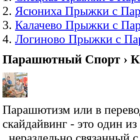
Ясюниха Прыжки с Па
Калачево Прыжки с Па
Логиново Прыжки с П
Парашютный Спорт › К
Парашютизм или в перевод
скайдайвинг - это один и
, нераздельно связанный 