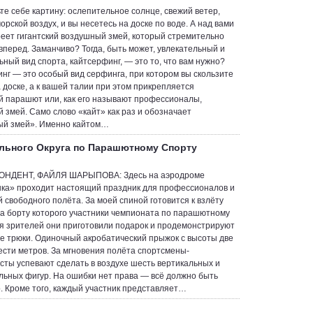
те себе картину: ослепительное солнце, свежий ветер,
рской воздух, и вы несетесь на доске по воде. А над вами
реет гигантский воздушный змей, который стремительно
 вперед. Заманчиво? Тогда, быть может, увлекательный и
ьный вид спорта, кайтсерфинг, — это то, что вам нужно?
нг — это особый вид серфинга, при котором вы скользите
а доске, а к вашей талии при этом прикрепляется
 парашют или, как его называют профессионалы,
 змей. Само слово «кайт» как раз и обозначает
ый змей». Именно кайтом…
льного Округа по Парашютному Спорту
ОНДЕНТ, ФАЙЛЯ ШАРЫПОВА: Здесь на аэродроме
ка» проходит настоящий праздник для профессионалов и
 свободного полёта. За моей спиной готовится к взлёту
на борту которого участники чемпионата по парашютному
ля зрителей они приготовили подарок и продемонстрируют
 трюки. Одиночный акробатический прыжок с высоты две
ести метров. За мгновения полёта спортсмены-
ты успевают сделать в воздухе шесть вертикальных и
льных фигур. На ошибки нет права — всё должно быть
. Кроме того, каждый участник представляет…