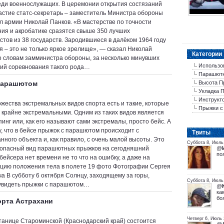
еди военнослужащих. В церемонии открытия состязаний
астие статс-секретарь – заместитель Министра обороны
л армии Николай Панков. «В мастерстве по точности
ия и акробатике сразятся свыше 350 лучших
тов из 38 государств. Зародившиеся в далёком 1964 году
я – это не только яркое зрелище», — сказал Николай
Категории
о словам замминистра обороны, за несколько минувших
Использо
ий соревнования такого рода…
Парашютн
 Парашютом
Высота П
Укладка 
Инструкт
жества экстремальных видов спорта есть и такие, которые
Прыжки с
 крайне экстремальными. Одним из таких видов является
инг или, как его называют сами экстремалы, просто бейс. А
у, что в бейсе прыжок с парашютом происходит с
Tвиты
нного объекта и, как правило, с очень малой высоты. Это
Суббота 8, Июль 
опасный вид парашютных прыжков на сегодняшний
@
по
бейсера нет времени не то что на ошибку, а даже на
цию положения тела в полете 19 фото Фотографии Сергея
а В субботу 6 октября Солнцу, заходящему за горы,
Суббота 8, Июль
увидеть прыжки с парашютом…
@
ка
бо
рта Астрахани
Четверг 6, Июль
станице Староминской (Краснодарский край) состоится