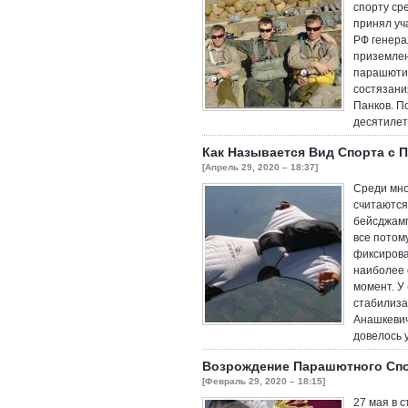
спорту ср
принял уч
РФ генера
приземлен
парашютис
состязани
Панков. П
десятилет
Как Называется Вид Спорта с
[Апрель 29, 2020 – 18:37]
Среди мно
считаются
бейсджамп
все потом
фиксирова
наиболее 
момент. У 
стабилиза
Анашкевич
довелось 
Возрождение Парашютного Спо
[Февраль 29, 2020 – 18:15]
27 мая в 