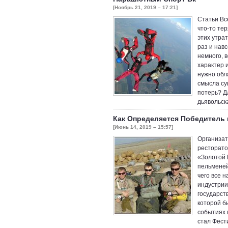
[Ноябрь 21, 2019 – 17:21]
Статьи Вс
что-то те
этих утрат
раз и навс
немного, 
характер и
нужно обл
смысла су
потерь? Д
дьявольск
Как Определяется Победитель
[Июнь 14, 2019 – 15:57]
Организат
ресторато
«Золотой 
пельменей
чего все н
индустрии 
государст
которой б
событиях 
стал Фест