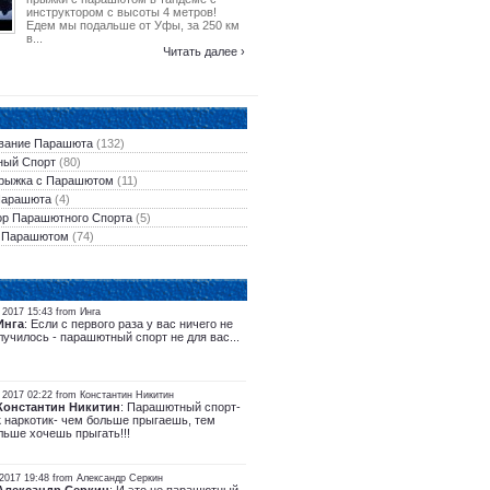
инструктором с высоты 4 метров!
Едем мы подальше от Уфы, за 250 км
в...
Читать далее ›
вание Парашюта
(132)
ый Спорт
(80)
рыжка с Парашютом
(11)
Парашюта
(4)
ор Парашютного Спорта
(5)
 Парашютом
(74)
2017 15:43 from Инга
Инга
: Если с первого раза у вас ничего не
лучилось - парашютный спорт не для вас...
 2017 02:22 from Константин Никитин
Константин Никитин
: Парашютный спорт-
к наркотик- чем больше прыгаешь, тем
льше хочешь прыгать!!!
 2017 19:48 from Александр Серкин