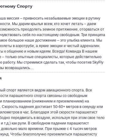
шютному Спорту
ша миссия – привносить незабываемые эмоции в рутину
ности. Мы дарим крылья всем, кто хочет летать – даем
озможность преодолеть земное притяжение, оторваться от
очувствовать себя по-настоящему свободным. Три принципа
мое большое наше достижение – это улыбка клиента. Мы
полеты в аэротрубе, а яркие эмоции и чистый адреналин.
ы к общению и новым идеям. Всегда! Команда В нашем
е – только опытные специалисты, которые действительно
ю работу. Мы стремимся сделать так, чтобы посетив SkyFly
 вы возвращались…
я
й спорт является видом авиационного спорта. Все
ости парашютного спорта связаны со свободным
и планированием (снижением и приземлением) на
 Скорость падения достигает 50-60+ метров в секунду или
километров в час. Благодаря этой скорости парашютист
бодно передвигать в воздухе, используя при этом свое тело
и и т.д.) как рули. В свободном падении парашютист
 довольно мало времени. При прыжке с 4 тысяч метров
секунд. Чтобы благополучно приземлиться парашютисту