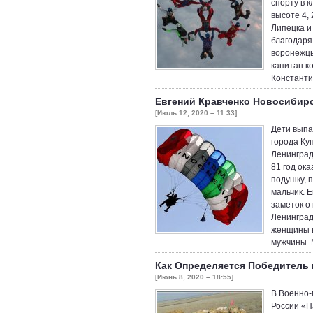
спорту в 
высоте 4, 
Липецка и
благодаря
воронежцы
капитан к
Константи
Евгений Кравченко Новосибир
[Июль 12, 2020 – 11:33]
Дети выпа
города Ку
Ленинград
81 год ок
подушку, 
мальчик. 
заметок о
Ленинград
женщины в
мужчины.
Как Определяется Победитель
[Июнь 8, 2020 – 18:55]
В Военно-
России «П