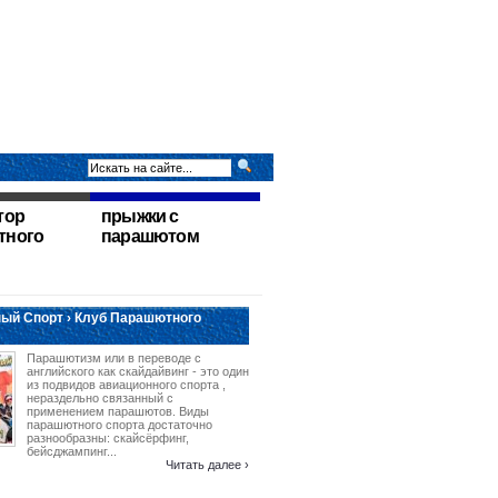
тор
прыжки с
тного
парашютом
ый Спорт › Клуб Парашютного
Парашютизм или в переводе с
английского как скайдайвинг - это один
из подвидов авиационного спорта ,
нераздельно связанный с
применением парашютов. Виды
парашютного спорта достаточно
разнообразны: скайсёрфинг,
бейсджампинг...
Читать далее ›