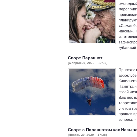
ежегодный
мероприят
производи
планируют
«Самая бо
квасом». 
изготовлен
зафиксиро
кубанский
Спорт Парашют
[Февраль 9, 2020 – 17:39]
Прыжок с 
аэроклубе
Кинельско
Памятка н
своей жиз
Ваш вес на
теоретиче
учетом тр
прошли пр
вопросы -
Спорт с Парашютом как Назыв
[Январь 20, 2020 – 17:38]