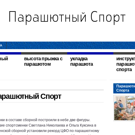
ТА
ный
высота прыжка с
укладка
инструк
парашютом
парашюта
парашю
спорта
Парашютн
Спорта
арашютный Спорт
ки в составе сборной построили в небе две фигуры.
ие спортсменки Светлана Николаева и Ольга Куксина в
енской сборной установили рекорд ЦФО по парашютному