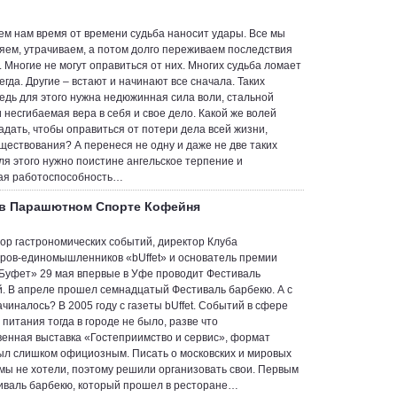
ем нам время от времени судьба наносит удары. Все мы
ряем, утрачиваем, а потом долго переживаем последствия
. Многие не могут оправиться от них. Многих судьба ломает
егда. Другие – встают и начинают все сначала. Таких
ведь для этого нужна недюжинная сила воли, стальной
 несгибаемая вера в себя и свое дело. Какой же волей
адать, чтобы оправиться от потери дела всей жизни,
ществования? А перенеся не одну и даже не две таких
ля этого нужно поистине ангельское терпение и
ая работоспособность…
 в Парашютном Спорте Кофейня
ор гастрономических событий, директор Клуба
ров-единомышленников «bUffet» и основатель премии
Буфет» 29 мая впервые в Уфе проводит Фестиваль
. В апреле прошел семнадцатый Фестиваль барбекю. А с
ачиналось? В 2005 году с газеты bUffet. Событий в сфере
питания тогда в городе не было, разве что
венная выставка «Гостеприимство и сервис», формат
ыл слишком официозным. Писать о московских и мировых
мы не хотели, поэтому решили организовать свои. Первым
иваль барбекю, который прошел в ресторане…