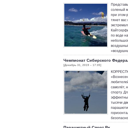
Представь
соленый мо
при этом 
тянет вас
экстремал
Кайтсерфи
по воде н
небольшой
воздушный
«воздушн
Чемпионат Сибирского Федера
[Декабрь 31, 2019 – 17:35]
​КОРРЕСП
«Вознесен
любителей
самолёт, 
спорту. Д
эффектные
тысячи дв
парашютис
горизонта
безопасно
Парашютный Спорт Вк