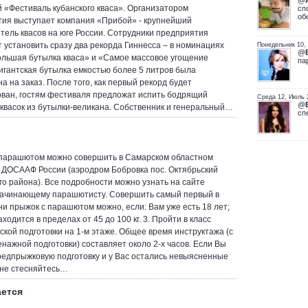
@
 «Фестиваль кубанского кваса». Организатором
сп
об
ия выступает компания «Прибой» - крупнейший
тель квасов на юге России. Сотрудники предприятия
 установить сразу два рекорда Гиннесса – в номинациях
Понедельник 10,
@
льшая бутылка кваса» и «Самое массовое угощение
па
Гигантская бутылка емкостью более 5 литров была
а на заказ. После того, как первый рекорд будет
ван, гостям фестиваля предложат испить бодрящий
Среда 12, Июль 
@
 квасок из бутылки-великана. Собственник и генеральный…
сп
парашютом можно совершить в Самарском областном
 ДОСААФ России (аэродром Бобровка пос. Октябрьский
го района). Все подробности можно узнать на сайте
ачинающему парашютисту. Совершить самый первый в
ни прыжок с парашютом можно, если: Вам уже есть 18 лет;
ходится в пределах от 45 до 100 кг. 3. Пройти в класс
ской подготовки на 1-м этаже. Общее время инструктажа (с
енажной подготовки) составляет около 2-х часов. Если Вы
едпрыжковую подготовку и у Вас остались невыясненные
 не стесняйтесь…
ается