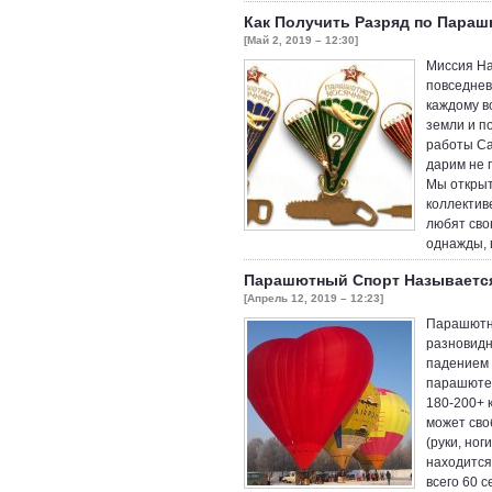
Как Получить Разряд по Пара
[Май 2, 2019 – 12:30]
Миссия На
повседнев
каждому в
земли и п
работы Са
дарим не 
Мы открыт
коллектив
любят сво
однажды,
Парашютный Спорт Называетс
[Апрель 12, 2019 – 12:23]
Парашютны
разновидн
падением 
парашюте.
180-200+ 
может сво
(руки, ног
находится
всего 60 