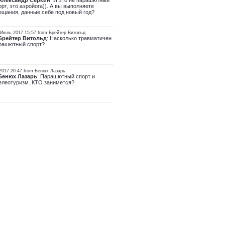
Александр Серкин
: И это не парашютный
орт, это аэройога)). А вы выполняете
ещания, данные себе под новый год?
 Июль 2017 15:57 from Брейтер Витольд
Брейтер Витольд
: Насколько травматичен
рашютный спорт?
2017 20:47 from Бенюх Лазарь
Бенюх Лазарь
: Парашютный спорт и
елеотуризм. КТО занимется?