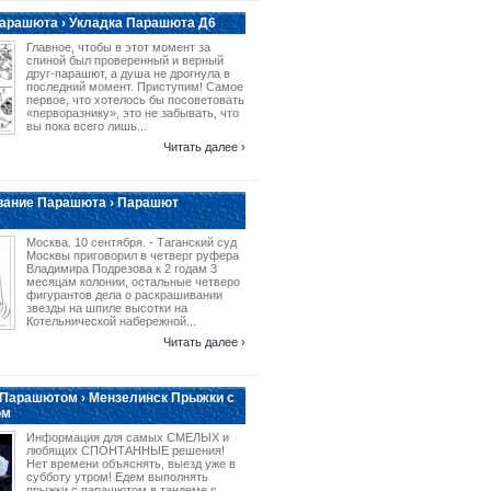
арашюта › Укладка Парашюта Д6
Главное, чтобы в этот момент за
спиной был проверенный и верный
друг-парашют, а душа не дрогнула в
последний момент. Приступим! Самое
первое, что хотелось бы посоветовать
«перворазнику», это не забывать, что
вы пока всего лишь...
Читать далее ›
вание Парашюта › Парашют
Москва. 10 сентября. - Таганский суд
Москвы приговорил в четверг руфера
Владимира Подрезова к 2 годам 3
месяцам колонии, остальные четверо
фигурантов дела о раскрашивании
звезды на шпиле высотки на
Котельнической набережной...
Читать далее ›
 Парашютом › Мензелинск Прыжки с
ом
Информация для самых СМЕЛЫХ и
любящих СПОНТАННЫЕ решения!
Нет времени объяснять, выезд уже в
субботу утром! Едем выполнять
прыжки с парашютом в тандеме с