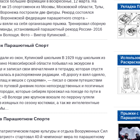
классе большие формации в воскресенье, 12 марта. На
Укладка П
2 км 15 спортсменок из Москвы, Московской области, Тулы,
 Воронежа построили две фигуры. Рекорд состоялся
 Воронежской федерации парашютного спорта –
 взяли на себя организацию прыжка. Тренировал сборную
оманды, установившей парашютный рекорд России- 2016
н Волощук. Фото – Виктор Купинский…
ск Парашютный Спорт
дали из окон, Купинский школьник В 1929 году школьник из
Использо
Раскраска
пино Новосибирской области побывал на экскурсии в
е и записал свои впечатления в тетрадку, которая спустя
азалась в распоряжении редакции. «В дорогу я взял одеяло,
плащ и мешок с сухарями», — писал о своем путешествии
Его путевой дневник полон непосредственных и поэтичных
 городах, которые сибиряк проезжал на поезде по пути в
: «В Вологде уже крупном вокзале по перрону гуляли
 изящных по сезону костюмах, а так же интелегентные
 Мы…
Прыжки с
Парашют
 в Парашютном Спорте
патриотическом парке культуры и отдыха Вооруженных Сил
атриот» стартовал 40-й чемпионат мира по парашютному