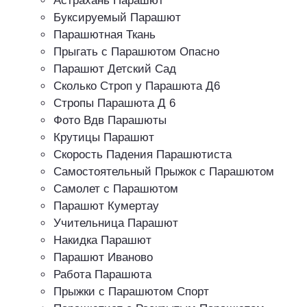
Астрахань Парашют
Буксируемый Парашют
Парашютная Ткань
Прыгать с Парашютом Опасно
Парашют Детский Сад
Сколько Строп у Парашюта Д6
Стропы Парашюта Д 6
Фото Вдв Парашюты
Крутицы Парашют
Скорость Падения Парашютиста
Самостоятельный Прыжок с Парашютом
Самолет с Парашютом
Парашют Кумертау
Учительница Парашют
Накидка Парашют
Парашют Иваново
Работа Парашюта
Прыжки с Парашютом Спорт