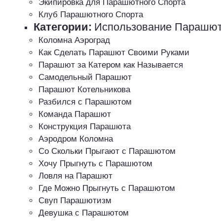
Экипировка для Парашютного Спорта
Клуб Парашютного Спорта
Категории:
Использование Парашю
Коломна Аэроград
Как Сделать Парашют Своими Руками
Парашют за Катером как Называется
Самодельный Парашют
Парашют Котельникова
Разбился с Парашютом
Команда Парашют
Конструкция Парашюта
Аэродром Коломна
Со Скольки Прыгают с Парашютом
Хочу Прыгнуть с Парашютом
Ловля на Парашют
Где Можно Прыгнуть с Парашютом
Свуп Парашютизм
Девушка с Парашютом