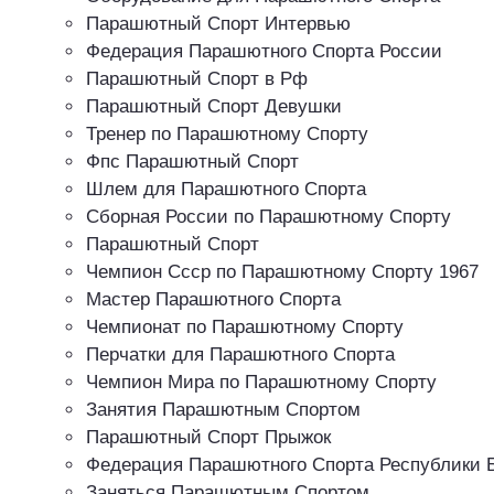
Парашютный Спорт Интервью
Федерация Парашютного Спорта России
Парашютный Спорт в Рф
Парашютный Спорт Девушки
Тренер по Парашютному Спорту
Фпс Парашютный Спорт
Шлем для Парашютного Спорта
Сборная России по Парашютному Спорту
Парашютный Спорт
Чемпион Ссср по Парашютному Спорту 1967
Мастер Парашютного Спорта
Чемпионат по Парашютному Спорту
Перчатки для Парашютного Спорта
Чемпион Мира по Парашютному Спорту
Занятия Парашютным Спортом
Парашютный Спорт Прыжок
Федерация Парашютного Спорта Республики 
Заняться Парашютным Спортом