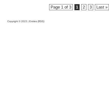
Page 1 of 3
1
2
3
Last »
Copyright © 2015 |
Entries (RSS)